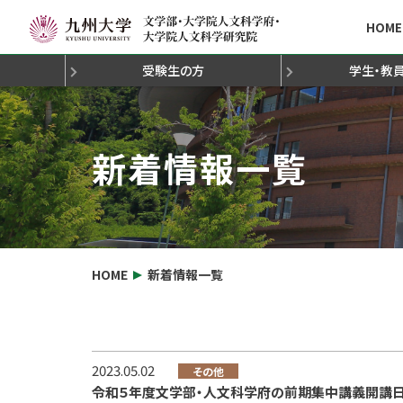
HOME
受験生の方
学生・教
新着情報と概要
新着情報と概要
新着情報と概要
新着情報と概要
新着情報と概要
新着情報と概要
新着情報と概要
文学部の魅力発見！
大学院進学説明会
研究院長の挨拶
学部授業の履修方法
学生修学・就職等の相談と支援
社会連携・公開講座
教員免許
学芸員
組織概要
大学院入学試験につい
オープンキャンパス
博士論文
大学院授業の履修方
社会調査士
奨学金・謝
沿革
研究活
認
科目等履修生出願要領
人文科学府組織構成
休講情報（文学部）
海外渡航届・海外留学
休講情報（人文科学府
先輩からのメッセー
新着情報一覧
HOME
新着情報一覧
2023.05.02
その他
令和５年度文学部・人文科学府の前期集中講義開講日程に