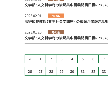
文学部・人文科学府の後期集中講義開講日程について（20
2023.02.01
NEWS
高野知良教授（共生社会学講座） の編著が出版されま
2023.01.20
その他
文学部・人文科学府の後期集中講義開講日程について（20
«
1
2
3
4
5
6
7
26
27
28
29
30
31
32
33