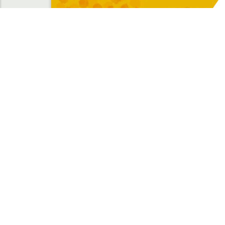
学部受験
大学院
文学部の魅力発見！
大学院進
オープンキャンパス
大学院入
学生受け入れ方針
学生受け