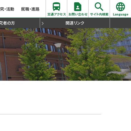
究・活動
就職・進路
交通アクセス
お問い合わせ
サイト内検索
Language
究者の方
関連リンク
学支援について
同窓会
生出願心得
らのメッセージ
際交流
各種証明書発行について
時間割・シラバス
聴講生出願心得
過去の入試問題
留学生（国際部）
史学拠点コース