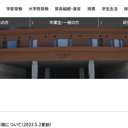
学部受験
大学院受験
部局組織・運営
授業
学生生活
研
員
の方
卒業生・一般
の方
研
て
法
金
動
定心理士
組織構成
学生受け入れ方針
学生受け入れ方針
諸手続き
TA/RA
専門研究員・学振研究
就職支援／就職状況（学部・学府）
行事予定表・授業日程
九州大学文学部文友会
3年次編入学試験について
人文科学府研究生出願心得
学生表彰
オフィスアワー
人文学叢書
障害のある学生の修
九州大学文学部
文学部研究
先輩か
国
）
ジ
文学部国際コース
文学部国際コース
文学部受験ナビ
人社系副専攻プログラム
文学部組織構成
歴
ついて（2023.5.2更新）