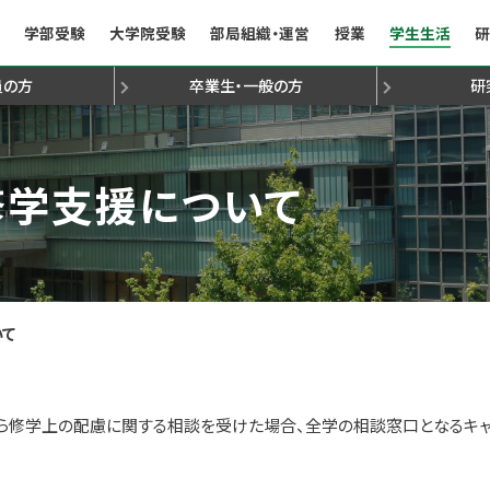
学部受験
大学院受験
部局組織・運営
授業
学生生活
研
員
の方
卒業生・一般
の方
研
て
法
金
動
定心理士
組織構成
学生受け入れ方針
学生受け入れ方針
諸手続き
TA/RA
専門研究員・学振研究
就職支援／就職状況（学部・学府）
行事予定表・授業日程
九州大学文学部文友会
3年次編入学試験について
人文科学府研究生出願心得
学生表彰
オフィスアワー
人文学叢書
障害のある学生の修
九州大学文学部
文学部研究
先輩か
国
）
ジ
文学部国際コース
文学部国際コース
文学部受験ナビ
人社系副専攻プログラム
文学部組織構成
歴
修学支援について
いて
ら修学上の配慮に関する相談を受けた場合、全学の相談窓口となるキャ