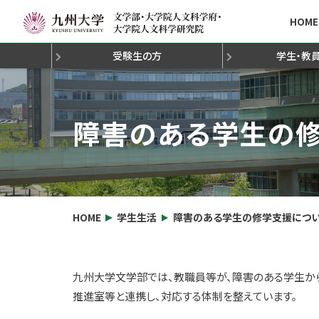
HOME
受験生の方
学生・教
新着情報と概要
新着情報と概要
新着情報と概要
新着情報と概要
新着情報と概要
新着情報と概要
新着情報と概要
文学部の魅力発見！
大学院進学説明会
研究院長の挨拶
学部授業の履修方法
学生修学・就職等の相談と支援
社会連携・公開講座
教員免許
学芸員
組織概要
大学院入学試験につい
オープンキャンパス
博士論文
大学院授業の履修方
社会調査士
奨学金・謝
沿革
研究活
認
科目等履修生出願要領
人文科学府組織構成
休講情報（文学部）
海外渡航届・海外留学
休講情報（人文科学府
先輩からのメッセー
障害のある学生の
HOME
学生生活
障害のある学生の修学支援につ
九州大学文学部では、教職員等が、障害のある学生か
推進室等と連携し、対応する体制を整えています。