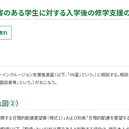
害のある学生に対する入学後の修学支援
流れ
インクルージョン支援推進室（以下、「IN室」という。）に相談する。相
面談者等」という。）がおこなう。
れ図②）
に関する合理的配慮要望書（様式１）」および別紙「合理的配慮を要望す
配慮(以下、「配慮」という)が必要であると判断する場合は、学生本人