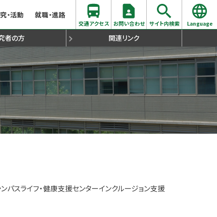
究・活動
就職・進路
交通アクセス
お問い合わせ
サイト内検索
Language
究者の方
関連リンク
学支援について
同窓会
生出願心得
らのメッセージ
際交流
各種証明書発行について
時間割・シラバス
聴講生出願心得
過去の入試問題
留学生（国際部）
史学拠点コース
ンパスライフ・健康支援センターインクルージョン支援