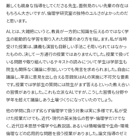
厳しくも親身な指導をしてくださる先生、面倒見のいい先輩の存在は
もちろん大きいですが、倫理学研究室の独特のユルさがよかったのだ
と思います。
ALとは、大雑把にいうと、教員が一方的に知識を伝えるのではなく学
生の能動的な学習を取り入れた授業のあり方を指します。私が当時
受けた授業は、講義も演習も目新しい手法こそ用いられてはなかっ
たものの、決して一方通行の授業ではありませんでした。授業で扱って
いる問題や取り組んでいるテキストの読みについて学生は学部生も
院生も関係なく議論に参加しいつでも発言を求められました。自由に
議論し、率直に意見を出し合える雰囲気はALの実施に不可欠な要素
です。授業では学部生の質問には院生がまず答えるといった教え合い
の習慣がありました。これも立派なALですが、こうした習慣も分野や
学年を超えて議論しあう土壌づくりになっていたのでしょう。
他の学問に負けず劣らず倫理学で扱う対象は実に多様です。私が受
けた授業だけでも、近代・現代の英米独仏の哲学・倫理学だけでな
く、近代日本思想や儒学や仏教説話、あるいは情報倫理や生命・環境
倫理などの応用的な問題を扱う授業がありました。論文指導のゼミ