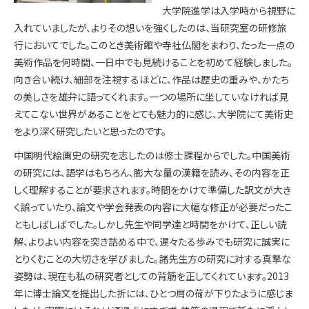
大学院進学は入学時から視野に
入れていましたが、よりその想いを強くしたのは、当研究室の研修旅
行においてでした。このとき美術館や寺社仏閣をまわり、たった一点の
美術作品を何時間、一日中でも見続けることを初めて経験しました。
向き合い続け、細部を注視するほどに、作品は歴史の重みや、かたち
の美しさを雄弁に語ってくれます。一つの場所に坐していなければ見
えてこない世界があることをとても魅力的に感じ、大学院にて美術史
をより深く研究したいと思ったのです。
中国明代絵画史の研究を志したのは修士課程からでした。中国美術
の研究には、語学はもちろん、膨大な量の漢籍を読み、その内容を正
しく理解することが要求されます。時間をかけて準備した訳文が大き
く誤っていたり、論文や学会発表の内容に大幅な修正が必要だったこ
ともしばしばでした。しかし先生や同学達と時間をかけて、正しい読
解、よりよい内容を突き詰める中で、遅々たる歩みでも研究に誠実に
とりくむことの大切さを学びました。諸先生方の研究に対する真摯な
姿勢は、現在も私の研究者としての背筋を正してくれています。2013
年に博士論文を提出した折には、ひとつ肩の荷が下りたように感じま