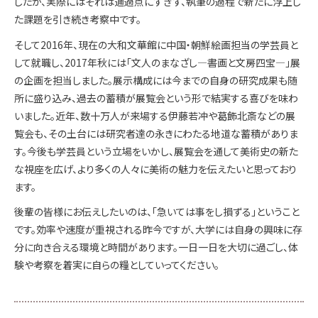
したが、実際にはそれは通過点にすぎず、執筆の過程で新たに浮上し
た課題を引き続き考察中です。
そして2016年、現在の大和文華館に中国・朝鮮絵画担当の学芸員と
して就職し、2017年秋には「文人のまなざし―書画と文房四宝―」展
の企画を担当しました。展示構成には今までの自身の研究成果も随
所に盛り込み、過去の蓄積が展覧会という形で結実する喜びを味わ
いました。近年、数十万人が来場する伊藤若冲や葛飾北斎などの展
覧会も、その土台には研究者達の永きにわたる地道な蓄積がありま
す。今後も学芸員という立場をいかし、展覧会を通して美術史の新た
な視座を広げ、より多くの人々に美術の魅力を伝えたいと思っており
ます。
後輩の皆様にお伝えしたいのは、「急いては事をし損ずる」ということ
です。効率や速度が重視される昨今ですが、大学には自身の興味に存
分に向き合える環境と時間があります。一日一日を大切に過ごし、体
験や考察を着実に自らの糧としていってください。