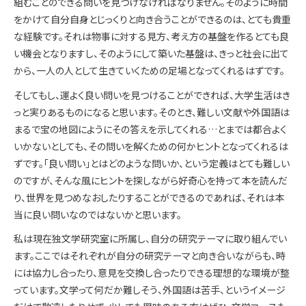
組むことのできる問いを見つけなければなりません。そのように時間
をかけて自分自身とじっくりと向き合うことができるのは、とても貴重
な経験です。それは物事に対する見方、考え方の基盤を作るとても良
い機会となりますし、そのようにして築いた基盤は、きっと社会に出て
から、一人の人として生きていくための足場となってくれるはずです。
そしてもし、運よく良い問いを見つけることができれば、大学生活はき
っと実りあるものになると思います。そのとき、難しい文献や外国語は
まるで宝の地図にようにその答えを示してくれる…とまでは都合よく
いかないとしても、その問いを解くための何かヒントとなってくれるは
ずです。「良い問い」とはどのような問いか、という定義はとても難しい
のですが、そんな風にヒントを探しながら好奇心を持って本を読んだ
り、世界を見つめなおしたりすることができるのであれば、それは本
当に良い問いなのではないかと思います。
私は現在独文学研究室に所属し、自分の研究テーマに取り組んでい
ます。ここではそれぞれが自分の研究テーマと向き合いながらも、時
には協力し合ったり、意見を交換し合ったりできる理想的な環境が整
っています。文学って何だか難しそう、外国語は苦手、というイメージ