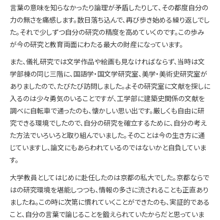
言葉の意味を知らなかったり論理が矛盾したりして、その都度自分の
力の無さを痛感します。数日落ち込んで、再び歩き始める繰り返しでし
た。それで少しずつ自分の研究の精度を高めていくのです。この歩み
が今の研究と教育両面にわたる最大の財産になっています。
また、儀礼研究では文学作品や絵画も見なければならず、当時は文
学部棟の同じ三階に、国語学・国文学研究室、美学・美術史研究室が
ありましたので、たびたび訪問しました。よその研究室に文献を探しに
入るのは少々勇気のいることですが、工学部に建築史関係の文献を
調べに自転車で通ったのも、懐かしい思い出です。厳しくも自由に研
究できる環境でしたので、自分の研究を確立するために、自分の考え
た方法でいろいろと取り組んでいました。そのことは今の生き方に通
じていますし、論文にもあらわれているのではないかと自負していま
す。
大学教員としてはじめに赴任したのは京都の私大でした。京都ならで
はの研究環境を堪能しつつも、情報の多さに流されることも正直あり
ましたね。この時に次第に慣れていくことができたのも、実証的である
こと、自分の言葉で論じることを鍛えられていたからだと思っていま