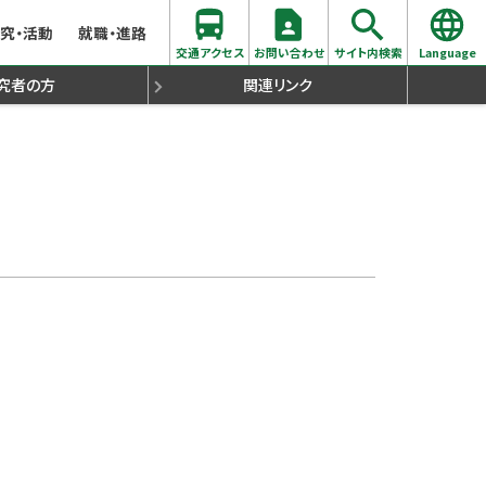
究・活動
就職・進路
交通アクセス
お問い合わせ
サイト内検索
Language
究者の方
関連リンク
学支援について
同窓会
生出願心得
らのメッセージ
際交流
各種証明書発行について
時間割・シラバス
聴講生出願心得
過去の入試問題
留学生（国際部）
史学拠点コース