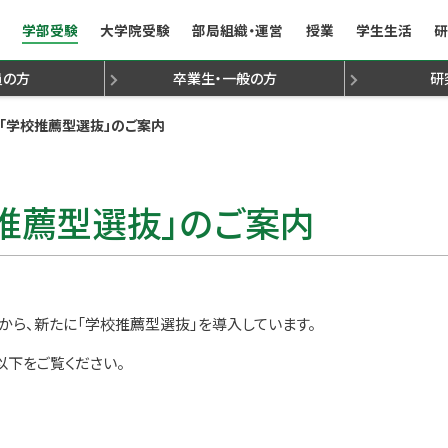
学部受験
大学院受験
部局組織・運営
授業
学生生活
研
員
の方
卒業生・一般
の方
研
て
法
金
動
定心理士
組織構成
学生受け入れ方針
学生受け入れ方針
諸手続き
TA/RA
専門研究員・学振研究
就職支援／就職状況（学部・学府）
行事予定表・授業日程
九州大学文学部文友会
3年次編入学試験について
人文科学府研究生出願心得
学生表彰
オフィスアワー
人文学叢書
障害のある学生の修
九州大学文学部
文学部研究
先輩か
国
「学校推薦型選抜」のご案内
）
ジ
文学部国際コース
文学部国際コース
文学部受験ナビ
人社系副専攻プログラム
文学部組織構成
歴
推薦型選抜」のご案内
ら、新たに「学校推薦型選抜」を導入しています。
以下をご覧ください。