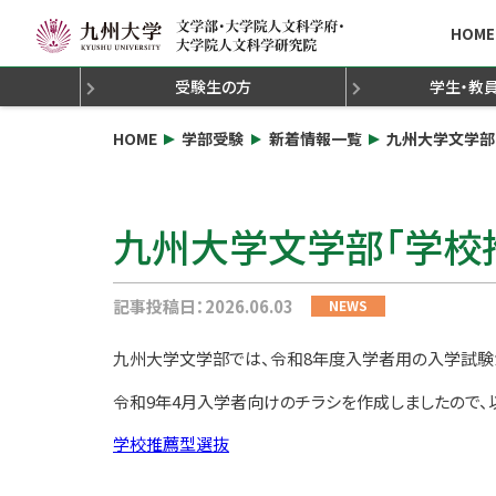
HOME
受験生の方
学生・教
新着情報と概要
新着情報と概要
新着情報と概要
新着情報と概要
新着情報と概要
新着情報と概要
新着情報と概要
文学部の魅力発見！
大学院進学説明会
研究院長の挨拶
学部授業の履修方法
学生修学・就職等の相談と支援
社会連携・公開講座
教員免許
学芸員
組織概要
大学院入学試験につい
オープンキャンパス
博士論文
大学院授業の履修方
社会調査士
奨学金・謝
沿革
研究活
認
HOME
学部受験
新着情報一覧
九州大学文学部
科目等履修生出願要領
人文科学府組織構成
休講情報（文学部）
海外渡航届・海外留学
休講情報（人文科学府
先輩からのメッセー
九州大学文学部「学校
記事投稿日：2026.06.03
NEWS
九州大学文学部では、令和8年度入学者用の入学試験か
令和9年4月入学者向けのチラシを作成しましたので、
学校推薦型選抜