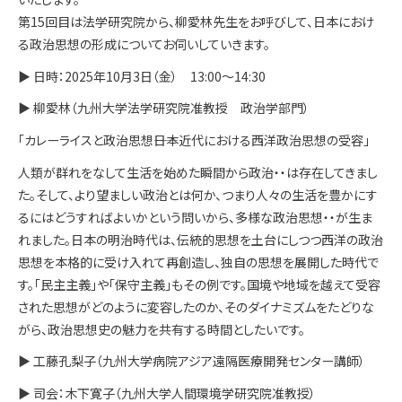
第15回目は法学研究院から、柳愛林先生をお呼びして、日本におけ
る政治思想の形成についてお伺いしていきます。
▶ 日時：2025年10月3日（金） 13:00～14:30
▶ 柳愛林（九州大学法学研究院准教授 政治学部門）
「カレーライスと政治思想――日本近代における西洋政治思想の受容」
人類が群れをなして生活を始めた瞬間から政治・・は存在してきまし
た。そして、より望ましい政治とは何か、つまり人々の生活を豊かにす
るにはどうすればよいかという問いから、多様な政治思想・・が生ま
れました。日本の明治時代は、伝統的思想を土台にしつつ西洋の政治
思想を本格的に受け入れて再創造し、独自の思想を展開した時代で
す。「民主主義」や「保守主義」もその例です。国境や地域を越えて受容
された思想がどのように変容したのか、そのダイナミズムをたどりな
がら、政治思想史の魅力を共有する時間としたいです。
▶ 工藤孔梨子（九州大学病院アジア遠隔医療開発センター講師）
▶ 司会：木下寛子（九州大学人間環境学研究院准教授）