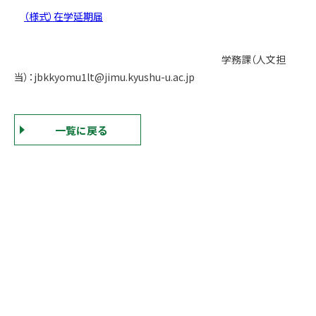
（様式）在学延期届
学務課（人文担
当）：jbkkyomu1lt@jimu.kyushu-u.ac.jp
一覧に戻る