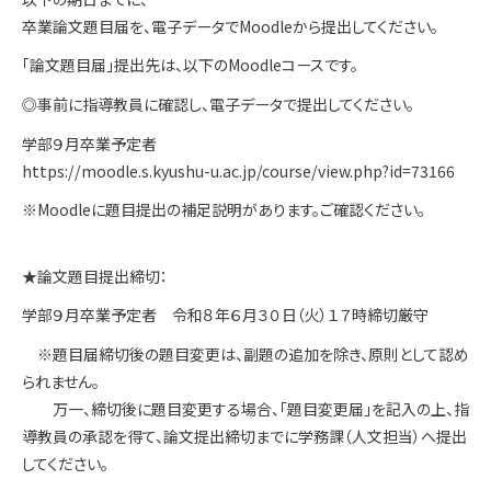
卒業論文題目届を、電子データでMoodleから提出してください。
「論文題目届」提出先は、以下のMoodleコースです。
◎事前に指導教員に確認し、電子データで提出してください。
学部９月卒業予定者
https://moodle.s.kyushu-u.ac.jp/course/view.php?id=73166
※Moodleに題目提出の補足説明があります。ご確認ください。
★論文題目提出締切：
学部９月卒業予定者 令和８年６月３０日（火）１７時締切厳守
※題目届締切後の題目変更は、副題の追加を除き、原則として認め
られません。
万一、締切後に題目変更する場合、「題目変更届」を記入の上、指
導教員の承認を得て、論文提出締切までに学務課（人文担当）へ提出
してください。