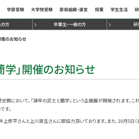
学部受験
大学院受験
部局組織・運営
授業
学生生活
研
員
の方
卒業生・一般
の方
研
て
法
金
動
定心理士
組織構成
学生受け入れ方針
学生受け入れ方針
諸手続き
TA/RA
専門研究員・学振研究
就職支援／就職状況（学部・学府）
行事予定表・授業日程
九州大学文学部文友会
3年次編入学試験について
人文科学府研究生出願心得
学生表彰
オフィスアワー
人文学叢書
障害のある学生の修
九州大学文学部
文学部研究
先輩か
国
開催のお知らせ
）
ジ
文学部国際コース
文学部国際コース
文学部受験ナビ
人社系副専攻プログラム
文学部組織構成
歴
蘭学」開催のお知らせ
市美術歴史館において、「諫早の武士と蘭学」という企画展が開催されます。
です。
上修平さんと上川直生さんに御協力頂いております。また、10月5日（