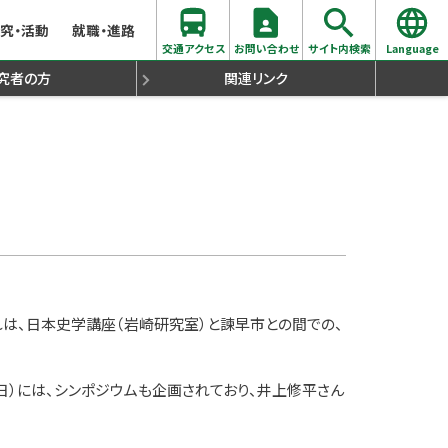
究・活動
就職・進路
交通アクセス
お問い合わせ
サイト内検索
Language
究者の方
関連リンク
学支援について
同窓会
生出願心得
らのメッセージ
際交流
各種証明書発行について
時間割・シラバス
聴講生出願心得
過去の入試問題
留学生（国際部）
史学拠点コース
これは、日本史学講座（岩崎研究室）と諫早市との間での、
日）には、シンポジウムも企画されており、井上修平さん