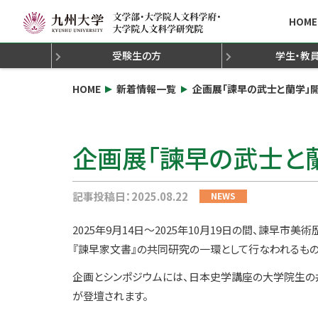
HOME
受験生の方
学生・教
新着情報と概要
新着情報と概要
新着情報と概要
新着情報と概要
新着情報と概要
新着情報と概要
新着情報と概要
文学部の魅力発見！
大学院進学説明会
研究院長の挨拶
学部授業の履修方法
学生修学・就職等の相談と支援
社会連携・公開講座
教員免許
学芸員
組織概要
大学院入学試験につい
オープンキャンパス
博士論文
大学院授業の履修方
社会調査士
奨学金・謝
沿革
研究活
認
HOME
新着情報一覧
企画展「諫早の武士と蘭学」
科目等履修生出願要領
人文科学府組織構成
休講情報（文学部）
海外渡航届・海外留学
休講情報（人文科学府
先輩からのメッセー
企画展「諫早の武士と
記事投稿日：2025.08.22
NEWS
2025年9月14日〜2025年10月19日の間、諫早
『諫早家文書』の共同研究の一環として行なわれるもの
企画とシンポジウムには、日本史学講座の大学院生の井
が登壇されます。