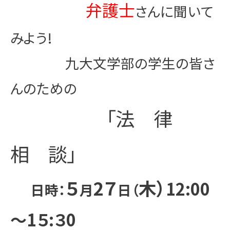
弁護士
さんに聞いて
みよう!
九大文学部の学生の皆さ
んのための
「法 律
相 談」
５
2
７
木）
12:00
日時：
月
日（
～1５:３0