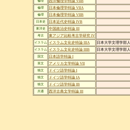
西洋倫理学特論 VIIB
倫理
日本倫理学特論 VIIA
倫理
日本倫理学特論 VIIB
倫理
日本近代史特論 IVB
日本史
中国政治史特論 III
東洋史
東アジア比較考古学研究 IV
考古
イスラム文化史特論 IIIA
日本大学文理学部人
イスラム
イスラム文化史特論 IIIB
日本大学文理学部人
イスラム
日本語学特論 I
国文
アメリカ文学特論 VII
英文
ドイツ語学特論 I
独文
ドイツ語学特論 IA
独文
ドイツ語学特論 IB
独文
西洋古典文学特論 III
共通