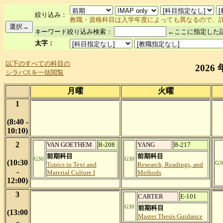
絞り込み：
教職・資格科目は入学年度によっても異なるので、
キーワード絞り込み検索：
←ここに指定した
太字：
以下のすべての科目の
202
シラバスを一括閲覧
月曜
火曜
1
(8:40 -
10:10)
2
VAN GOETHEM
B-208
YANG
B-217
前期科目
前期科目
G30
G30
(10:30
G3
Topics in Text and
Research, Readings, and
-
Material Culture I
Methods
12:00)
3
CARTER
E-101
G30
前期科目
(13:00
Master Thesis Guidance
-