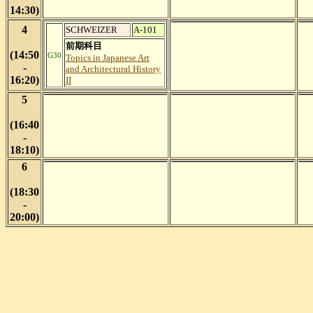
14:30)
4
SCHWEIZER
A-101
前期科目
(14:50
G30
Topics in Japanese Art
-
and Architectural History
16:20)
II
5
(16:40
-
18:10)
6
(18:30
-
20:00)