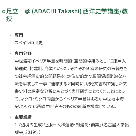
足立 孝 (ADACHI Takashi) 西洋史学講座/教
授
専門
スペイン中世史
専門分野
中世盛期イベリア半島を時間的・空間的枠組みとし、征服＝入
植運動、封建制、商業といった、それぞれ固有の研究の伝統をも
つ社会経済史的な問題系を、定住史的かつ空間編成論的な方
法を駆使して一挙に連結すると同時に、現地文書館で猟した文
書史料の綿密な分析にもとづく実証研究にとりくむことによっ
て、マクロ・ミクロ両面からイベリア半島はおろか中世地中海
史、ひいては西欧中世史そのものの刷新を模索している。
主要業績
1. 『辺境の生成：征服＝入植運動・封建制・商業』（名古屋大学出
版会，2019年）