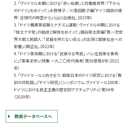
2. 「ヴァイマル末期における「赤い伯爵」と労働者世界：『下から
のドイツ』をめぐって」水野博子／川喜田敦子編『ドイツ国民の境
界：近現代の時空から』（山川出版社，2023年）
3. 「ドイツ義勇軍経験とナチズム運動：ヴァイマル中期における
「独立ナチ党」の結成と解体をめぐって」鍋谷郁太郎編『第一次世
界大戦と民間人：「武器を持たない兵士」の出現と戦後社会への
影響』（錦正社，2022年）
4. 「ドイツ革命期における「武装せる市民」：ハレ住民軍を事例
に」『軍事史学』（特集 一九二〇年代再考）第56巻第4号（2021
年）
5. 「ヴァイマールと向き合う：戦後日本のドイツ研究における「教
訓の共和国」」『ドイツ研究』（シンポジウム ヴァイマール100年：
ドイツにおける民主主義の歴史的アクチュアリティ）第54号
（2020年）
教員データベースへ