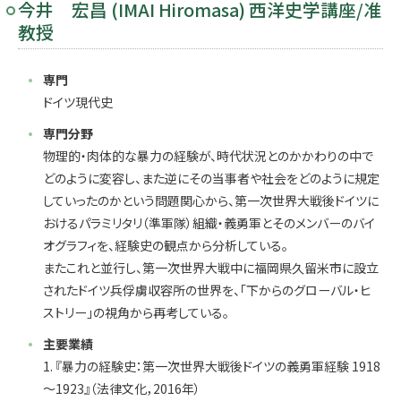
今井 宏昌 (IMAI Hiromasa) 西洋史学講座/准
教授
専門
ドイツ現代史
専門分野
物理的・肉体的な暴力の経験が、時代状況とのかかわりの中で
どのように変容し、また逆にその当事者や社会をどのように規定
していったのかという問題関心から、第一次世界大戦後ドイツに
おけるパラミリタリ（準軍隊）組織・義勇軍とそのメンバーのバイ
オグラフィを、経験史の観点から分析している。
またこれと並行し、第一次世界大戦中に福岡県久留米市に設立
されたドイツ兵俘虜収容所の世界を、「下からのグローバル・ヒ
ストリー」の視角から再考している。
主要業績
1. 『暴力の経験史：第一次世界大戦後ドイツの義勇軍経験 1918
～1923』（法律文化，2016年）